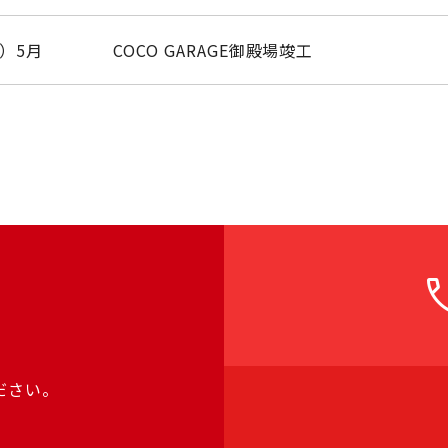
年）5月
COCO GARAGE御殿場竣工
ca
ださい。