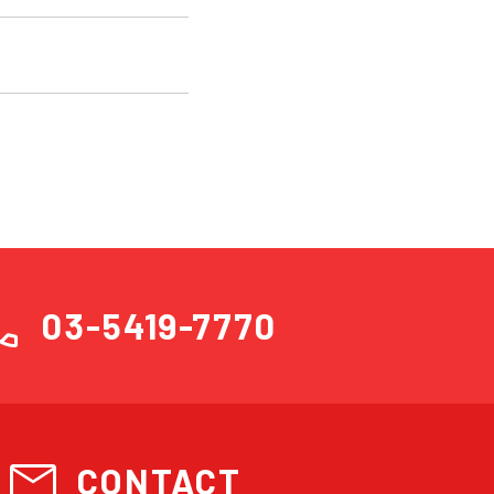
ll
03-5419-7770
mail
CONTACT